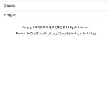
設備紹介
お問合せ
Copyright © 有限会社 進栄化学塗装 All Rights Reserved.
Powered by
WordPress
&
Lightning Theme
by Vektor,Inc. technology.