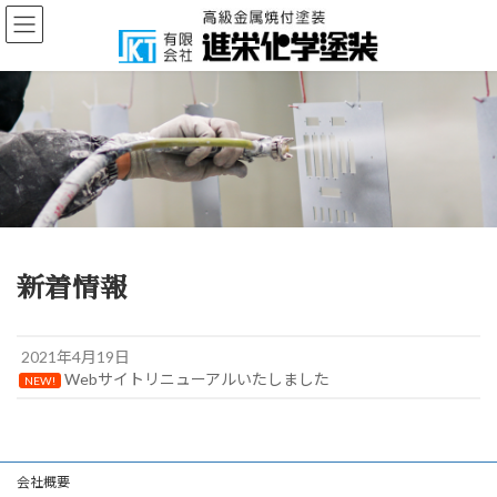
コ
ナ
ン
ビ
テ
ゲ
ン
ー
ツ
シ
へ
ョ
ス
ン
キ
に
ッ
移
プ
動
新着情報
2021年4月19日
Webサイトリニューアルいたしました
NEW!
会社概要